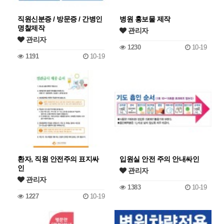
직원신분증 / 방문증 / 간병인
병원 홍보물 제작
명찰제작
관리자
관리자
1230
10-19
1191
10-19
환자, 직원 안전주의 표지싸
입원실 안전 주의 안내싸인
인
관리자
관리자
1383
10-19
1227
10-19