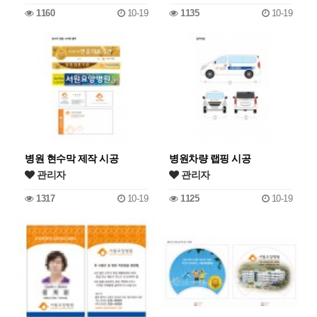
1160
10-19
1135
10-19
병원 현수막 제작 시공
병원차량 랩핑 시공
관리자
관리자
1317
10-19
1125
10-19